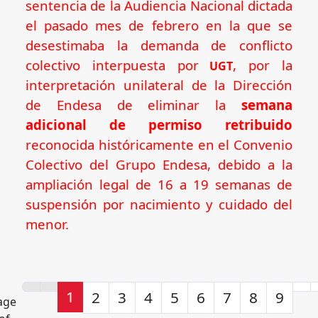
sentencia de la Audiencia Nacional dictada
el pasado mes de febrero en la que se
desestimaba la demanda de conflicto
colectivo interpuesta por
, por la
UGT
interpretación unilateral de la Dirección
de Endesa de eliminar la
semana
adicional de permiso retribuido
reconocida históricamente en el Convenio
Colectivo del Grupo Endesa, debido a la
ampliación legal de 16 a 19 semanas de
suspensión por nacimiento y cuidado del
menor.
1
2
3
4
5
6
7
8
9
age