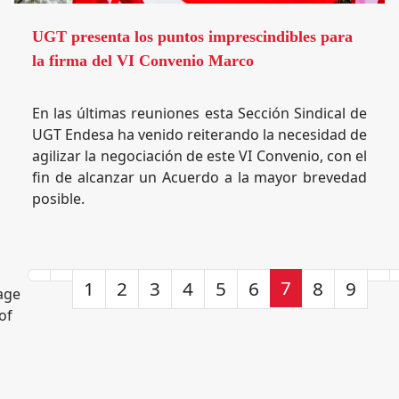
UGT presenta los puntos imprescindibles para
la firma del VI Convenio Marco
En las últimas reuniones esta Sección Sindical de
UGT Endesa ha venido reiterando la necesidad de
agilizar la negociación de este VI Convenio, con el
fin de alcanzar un Acuerdo a la mayor brevedad
posible.
7
1
2
3
4
5
6
8
9
age
of