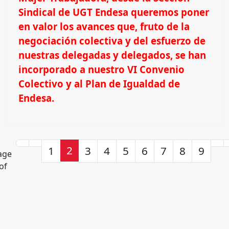
Sindical de UGT Endesa queremos poner
en valor los avances que, fruto de la
negociación colectiva y del esfuerzo de
nuestras delegadas y delegados, se han
incorporado a nuestro VI Convenio
Colectivo y al Plan de Igualdad de
Endesa.
2
1
3
4
5
6
7
8
9
age
of