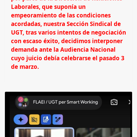
Laborales, que suponía un
empeoramiento de las condiciones
acordadas, nuestra Sección Sindical de
UGT, tras varios intentos de negociación
con escaso éxito, decidimos interponer
demanda ante la Audiencia Nacional
cuyo juicio debía celebrarse el pasado 3
de marzo.