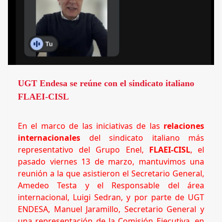
UGT Endesa se reúne con el sindicato italiano
FLAEI-CISL
En el marco de las iniciativas de las
relaciones
internacionales
del sindicato italiano más
representativo del Grupo Enel,
FLAEI-CISL
, el
pasado viernes 13 de marzo, mantuvimos una
reunión a la que asistieron el Secretario General,
Amedeo Testa y el Responsable del área
internacional, Luigi Sedran, y por parte de UGT
ENDESA, Manuel Jaramillo, Secretario General y
una representación de la Comisión Ejecutiva, en