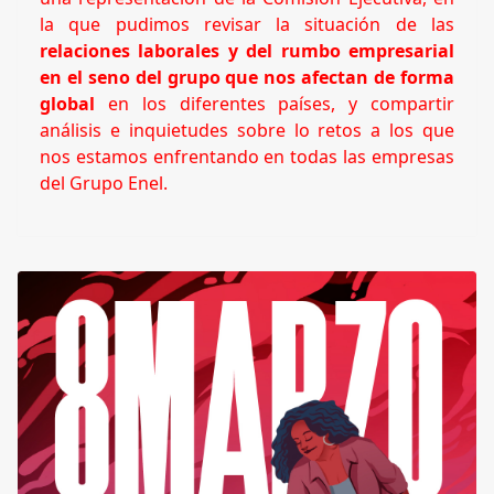
la que pudimos revisar la situación de las
relaciones laborales y del rumbo empresarial
en el seno del grupo que nos afectan de forma
global
en los diferentes países, y compartir
análisis e inquietudes sobre lo retos a los que
nos estamos enfrentando en todas las empresas
del Grupo Enel.